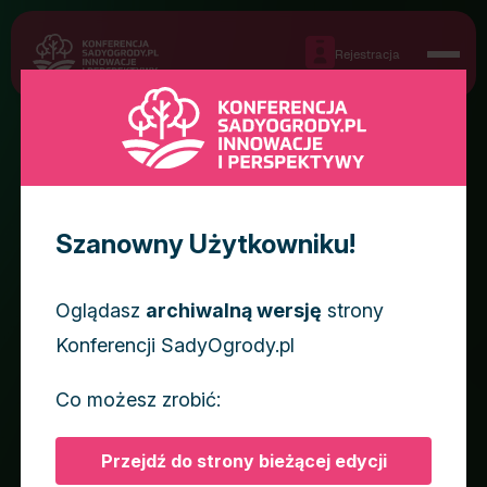
Rejestracja
INNOWACYJNY FARMER
2025
Szanowny Użytkowniku!
Konkurs ma na celu popularyzację innowacyjnych
technologii oraz praktyk rolniczych, które
Oglądasz
archiwalną wersję
strony
pozwalają na zwiększenie produkcji rolnej, jej
Konferencji SadyOgrody.pl
optymalizację, poprawę dobrostanu zwierząt lub
zmniejszenie negatywnego oddziaływania produkcji
Co możesz zrobić:
rolnej na klimat i środowisko.
Przejdź do strony bieżącej edycji