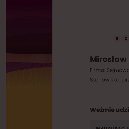
B
C
Mirosław 
Firma:
Sejmowa 
Stanowisko:
pr
Weźmie udzi
INAUGURACJ