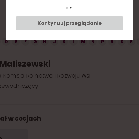
lub
Kontynuuj przeglądanie
D
E
F
G
H
J
K
L
M
N
P
R
S
Ś
Maliszewski
Komisja Rolnictwa i Rozwoju Wsi
zewodniczący
ał w sesjach
A