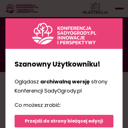
REJESTRACJA
PRELEGENCI
Szanowny Użytkowniku!
Oglądasz
archiwalną wersję
strony
B
C
D
E
F
G
H
J
K
L
M
N
P
Konferencji SadyOgrody.pl
Kai Moellendorf
Co możesz zrobić:
Stanowisko:
prezes, Igeba Gerätebau
Przejdź do strony bieżącej edycji